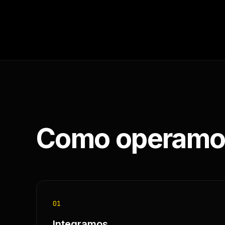
Como operamo
01
Integramos