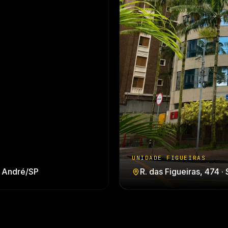
UNIDADE FIGUEIRAS
o André/SP
R. das Figueiras, 474 