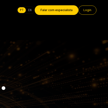
PT
EN
Falar com especialista
Login
.