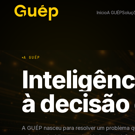
Início
A GUÉP
Soluç
A GUÉP
I
n
t
e
l
i
g
ê
n
c
à
d
e
c
i
s
ã
o
A GUÉP nasceu para resolver um problema q