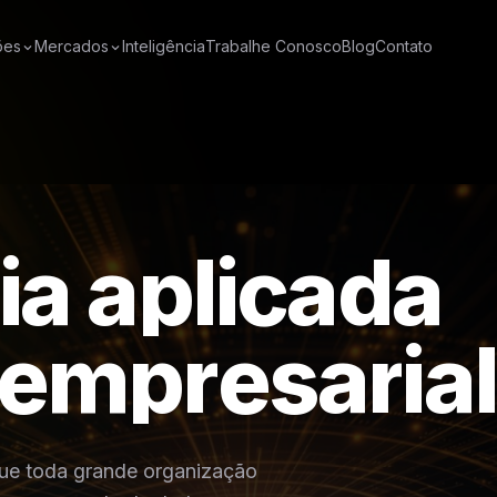
ões
Mercados
Inteligência
Trabalhe Conosco
Blog
Contato
i
a
a
p
l
i
c
a
d
a
e
m
p
r
e
s
a
r
i
a
l
ue toda grande organização