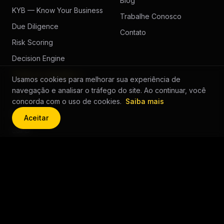
Blog
KYB — Know Your Business
Trabalhe Conosco
Due Diligence
Contato
Risk Scoring
Decision Engine
Todas as soluções →
Usamos cookies para melhorar sua experiência de
navegação e analisar o tráfego do site. Ao continuar, você
LEGAL
concorda com o uso de cookies.
Saiba mais
Privacidade
Aceitar
LGPD
Política de Cookies
© 2026 GUÉP.
Todos os direitos reservados.
guep.com.br