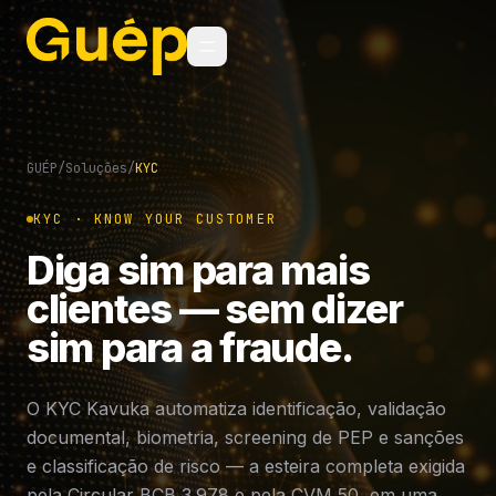
GUÉP
/
Soluções
/
KYC
KYC · KNOW YOUR CUSTOMER
Diga sim para mais
clientes — sem dizer
sim para a fraude.
O KYC Kavuka automatiza identificação, validação
documental, biometria, screening de PEP e sanções
e classificação de risco — a esteira completa exigida
pela Circular BCB 3.978 e pela CVM 50, em uma