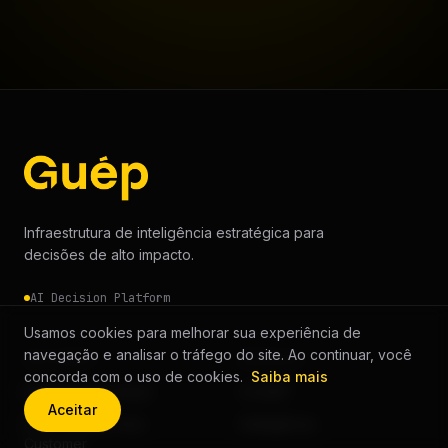
Infraestrutura de inteligência estratégica para
decisões de alto impacto.
AI Decision Platform
Usamos cookies para melhorar sua experiência de
navegação e analisar o tráfego do site. Ao continuar, você
SOLUÇÕES
EMPRESA
concorda com o uso de cookies.
Saiba mais
Background Check
A GUÉP
Aceitar
KYC — Know Your
Inteligência
Customer