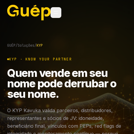
GUÉP
/
Soluções
/
KYP
KYP · KNOW YOUR PARTNER
Quem vende em seu
nome pode derrubar o
seu nome.
O KYP Kavuka valida parceiros, distribuidores,
representantes e sócios de JV: idoneidade,
beneficiário final, vínculos com PEPs, red flags de
integridade e monitoramento contínuo — porque