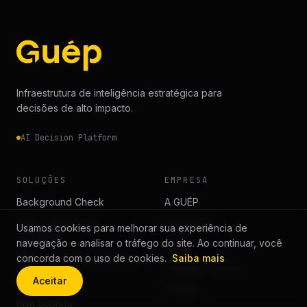
Infraestrutura de inteligência estratégica para
decisões de alto impacto.
AI Decision Platform
SOLUÇÕES
EMPRESA
Background Check
A GUÉP
KYC — Know Your
Inteligência
Usamos cookies para melhorar sua experiência de
Customer
navegação e analisar o tráfego do site. Ao continuar, você
Blog
concorda com o uso de cookies.
Saiba mais
KYB — Know Your Business
Trabalhe Conosco
Aceitar
Due Diligence
Contato
Risk Scoring