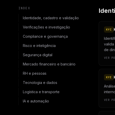
INDEX
Ident
Identidade, cadastro e validação
Verificações e investigação
KYC
Compliance e governança
Identi
valida
Risco e inteligência
de din
Segurança digital
VER P
Mercado financeiro e bancário
RH e pessoas
KYE
Tecnologia e dados
Anális
Logística e transporte
intern
VER P
IA e automação