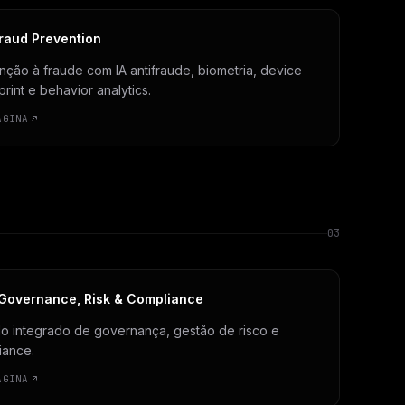
raud Prevention
ção à fraude com IA antifraude, biometria, device
print e behavior analytics.
ÁGINA
03
Governance, Risk & Compliance
o integrado de governança, gestão de risco e
iance.
ÁGINA