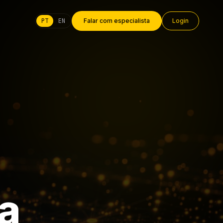
PT
EN
Falar com especialista
Login
a