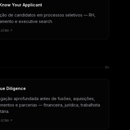
Know Your Applicant
ação de candidatos em processos seletivos — RH,
tamento e executive search.
ÁGINA
04
ue Diligence
tigação aprofundada antes de fusões, aquisições,
imentos e parcerias — financeira, jurídica, trabalhista
tária.
ÁGINA