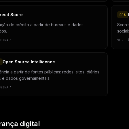
redit Score
RPS
ção de crédito a partir de bureaus e dados
Score 
dos.
sociai
ÁGINA
VER P
Open Source Intelligence
T
gência a partir de fontes públicas: redes, sites, diários
is e dados governamentais.
ÁGINA
ança digital