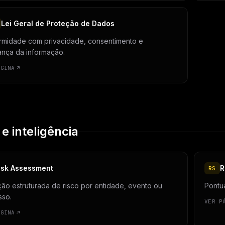
Lei Geral de Proteção de Dados
rmidade com privacidade, consentimento e
nça da informação.
ÁGINA
 e inteligência
isk Assessment
R
RS
ção estruturada de risco por entidade, evento ou
Pontu
sso.
VER P
ÁGINA