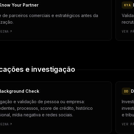
Know Your Partner
KYA
e de parceiros comerciais e estratégicos antes da
Valid
ização.
recru
ÁGINA
VER P
icações e investigação
Background Check
D
DD
igação e validação de pessoa ou empresa:
Inves
dentes, processos, score de crédito, histórico
invest
sional, mídia negativa e redes sociais.
e tribu
ÁGINA
VER P