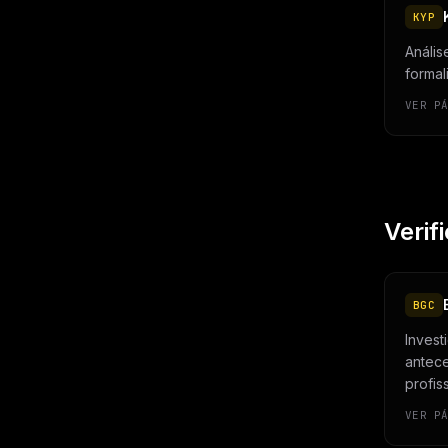
KYP
Anális
formal
VER P
Verif
BGC
Invest
antece
profis
VER P