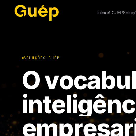
Início
A GUÉP
Soluç
SOLUÇÕES GUÉP
O
v
o
c
a
b
u
i
n
t
e
l
i
g
ê
n
c
e
m
p
r
e
s
a
r