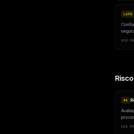
LGPD
Confo
segura
VER P
Risco
R
RA
Avalia
proce
VER P