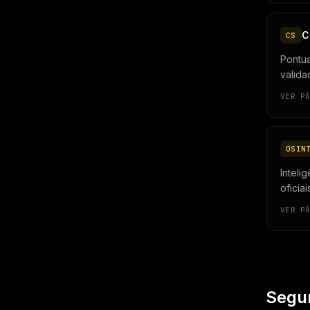
C
CS
Pontua
valida
VER P
OSIN
Inteli
oficia
VER P
Segur