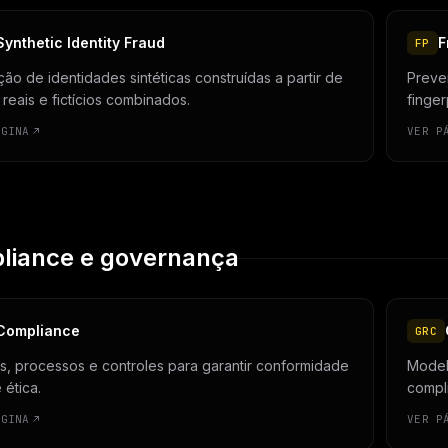
Synthetic Identity Fraud
F
FP
ão de identidades sintéticas construídas a partir de
Preven
reais e fictícios combinados.
finger
ÁGINA
VER P
liance e governança
Compliance
GRC
, processos e controles para garantir conformidade
Model
 ética.
compl
ÁGINA
VER P