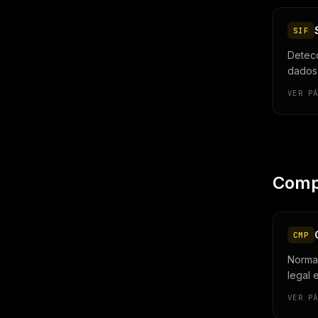
SIF
Detecç
dados 
VER P
Comp
CMP
Normas
legal e
VER P