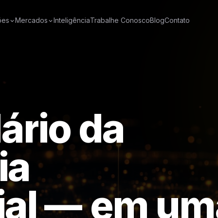
ões
Mercados
Inteligência
Trabalhe Conosco
Blog
Contato
l
á
r
i
o
d
a
i
a
i
a
l
—
e
m
u
m