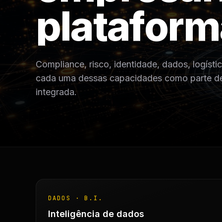
p
l
a
t
a
f
o
r
m
Compliance, risco, identidade, dados, logís
cada uma dessas capacidades como parte de 
integrada.
DADOS · B.I.
Inteligência de dados