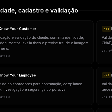
idade, cadastro e validação
Know Your Customer
KYB
ficação e validação do cliente: confirma identidade,
Valida
 documentos, avalia risco e previne fraude e lavagem
CNAE, 
heiro.
VER P
ÁGINA
Know Your Employee
KYS
e de colaboradores para contratação, compliance
Valid
o, investigação e segurança corporativa.
tercei
ÁGINA
VER P